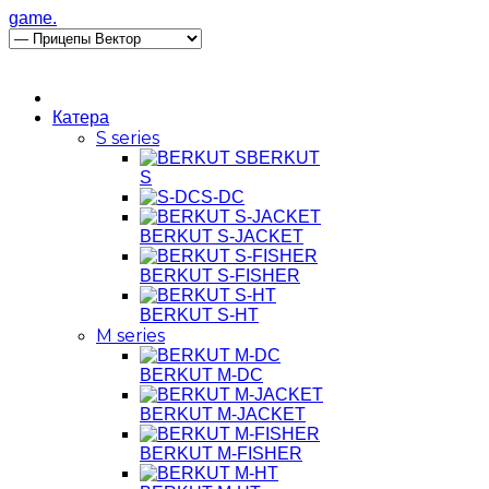
game.
8 800 222-34-56
Катера
S series
BERKUT
S
S-DC
BERKUT S-JACKET
BERKUT S-FISHER
BERKUT S-HT
M series
BERKUT M-DC
BERKUT M-JACKET
BERKUT M-FISHER