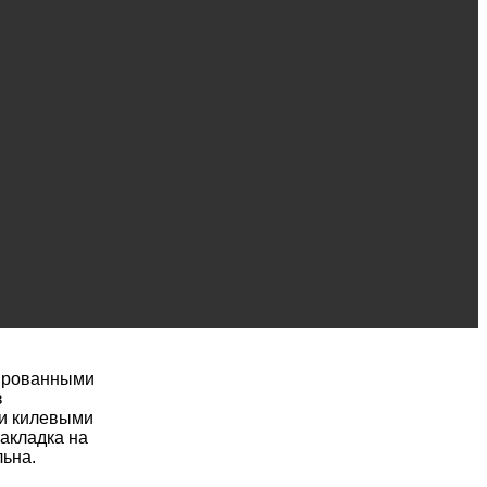
лированными
з
 и килевыми
акладка на
льна.