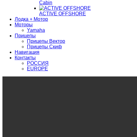
Cabin
ACTIVE OFFSHORE
Лодка + Мотор
Моторы
Yamaha
Прицепы
Прицепы Вектор
Прицепы Скиф
Навигация
Контакты
РОССИЯ
EUROPE