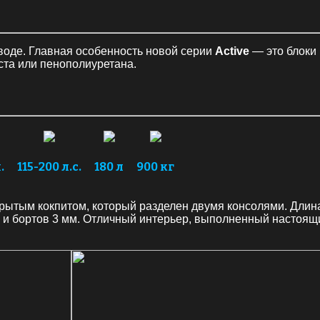
воде. Главная особенность новой серии
Active
— это блоки 
ста или пенополиуретана.
.
115-200 л.с.
180 л
900 кг
ытым кокпитом, который разделен двумя консолями. Длина к
и бортов 3 мм. Отличный интерьер, выполненный настоящи