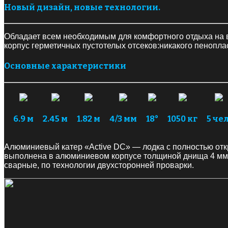
Новый дизайн, новые технологии.
Обладает всем необходимым для комфортного отдыха на 
корпус герметичных пустотелых отсеков:никакого пенопла
Основные характеристики
6.9 м
2.45 м
1.82 м
4/3 мм
18°
1050 кг
5 чел
Алюминиевый катер «Active DC» — лодка с полностью откр
выполнена в алюминиевом корпусе толщиной днища 4 мм 
сварные, по технологии двухсторонней проварки.