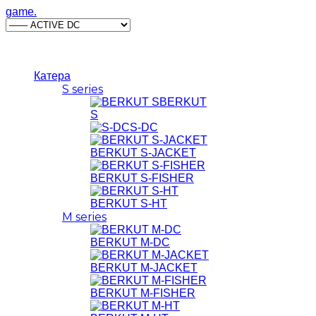
game.
8 800 222-34-56
Катера
S series
BERKUT
S
S-DC
BERKUT S-JACKET
BERKUT S-FISHER
BERKUT S-HT
M series
BERKUT M-DC
BERKUT M-JACKET
BERKUT M-FISHER