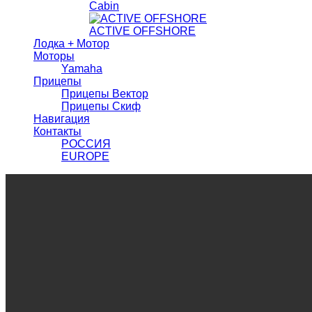
Cabin
ACTIVE OFFSHORE
Лодка + Мотор
Моторы
Yamaha
Прицепы
Прицепы Вектор
Прицепы Скиф
Навигация
Контакты
РОССИЯ
EUROPE