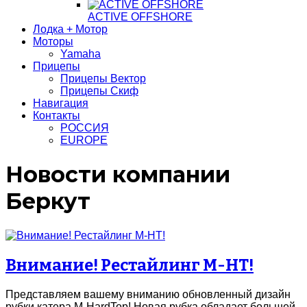
ACTIVE OFFSHORE
Лодка + Мотор
Моторы
Yamaha
Прицепы
Прицепы Вектор
Прицепы Скиф
Навигация
Контакты
РОССИЯ
EUROPE
Новости компании
Беркут
Внимание! Рестайлинг M-HT!
Представляем вашему вниманию обновленный дизайн
рубки катера M-HardTop! Новая рубка обладает большей