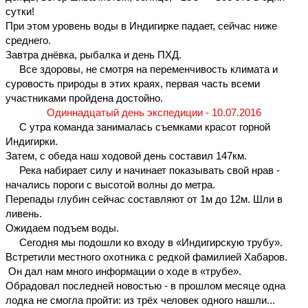
сутки!
При этом уровень воды в Индигирке падает, сейчас ниже 
среднего.
Завтра днёвка, рыбалка и день ПХД.
     Все здоровы, не смотря на переменчивость климата и 
суровость природы в этих краях, первая часть всеми 
участниками пройдена достойно.
Одиннадцатый день экспедиции - 10.07.2016
     С утра команда занималась съемками красот горной 
Индигирки.
Затем, с обеда наш ходовой день составил 147км.
     Река набирает силу и начинает показывать свой нрав - 
начались пороги с высотой волны до метра.
Перепады глубин сейчас составляют от 1м до 12м. Шли в 
ливень.
Ожидаем подъем воды.
     Сегодня мы подошли ко входу в «Индигирскую трубу».
Встретили местного охотника с редкой фамилией Хабаров. 
 Он дал нам много информации о ходе в «трубе».
Обрадовал последней новостью - в прошлом месяце одна 
лодка не смогла пройти: из трёх человек одного нашли...