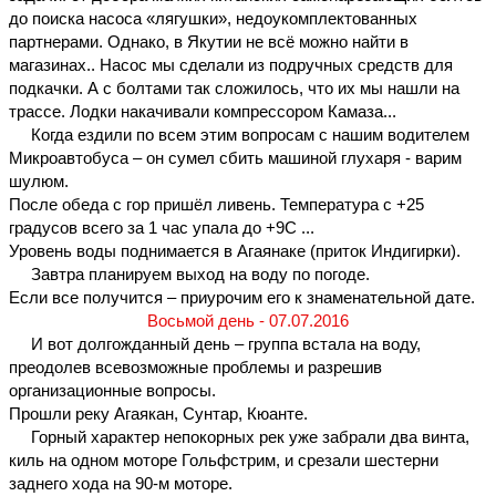
до поиска насоса «лягушки», недоукомплектованных 
партнерами. Однако, в Якутии не всё можно найти в 
магазинах.. Насос мы сделали из подручных средств для 
подкачки. А с болтами так сложилось, что их мы нашли на 
трассе. Лодки накачивали компрессором Камаза...
     Когда ездили по всем этим вопросам с нашим водителем 
Микроавтобуса – он сумел сбить машиной глухаря - варим 
шулюм.
После обеда с гор пришёл ливень. Температура с +25 
градусов всего за 1 час упала до +9С ...
Уровень воды поднимается в Агаянаке (приток Индигирки).
     Завтра планируем выход на воду по погоде.
Если все получится – приурочим его к знаменательной дате.
Восьмой день - 07.07.2016
     И вот долгожданный день – группа встала на воду, 
преодолев всевозможные проблемы и разрешив 
организационные вопросы.
Прошли реку Агаякан, Сунтар, Кюанте.
     Горный характер непокорных рек уже забрали два винта, 
киль на одном моторе Гольфстрим, и срезали шестерни 
заднего хода на 90-м моторе.