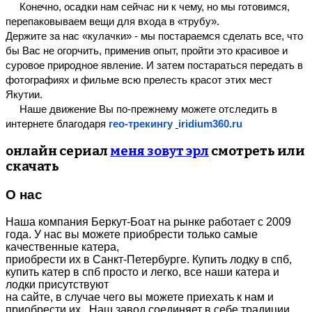
     Конечно, осадки нам сейчас ни к чему, но мы готовимся, 
перепаковываем вещи для входа в «трубу».
Держите за нас «кулачки» - мы постараемся сделать все, что 
бы Вас не огорчить, применив опыт, пройти это красивое и 
суровое природное явление. И затем постараться передать в 
фотографиях и фильме всю прелесть красот этих мест 
Якутии.
     Наше движение Вы по-прежнему можете отследить в 
интернете благодаря 
гео-трекингу 
iridium360.ru
онлайн сериал
меня зовут эрл
смотреть или
скачать
О нас
Наша компания Беркут-Боат на рынке работает с 2009
года. У нас вы можете приобрести только самые
качественные катера,
приобрести их в Санкт-Петербурге. Купить лодку в спб,
купить катер в спб просто и легко, все наши катера и
лодки присутствуют
на сайте, в случае чего вы можете приехать к нам и
приобрести их. Наш завод соединяет в себе традиции