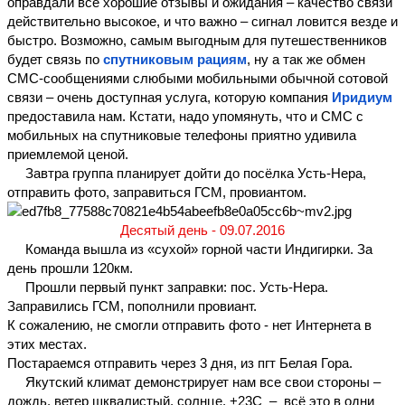
оправдали все хорошие отзывы и ожидания – качество связи 
действительно высокое, и что важно – сигнал ловится везде и 
быстро. Возможно, самым выгодным для путешественников 
будет связь по 
спутниковым рациям
, ну а так же обмен 
СМС-сообщениями с
любыми мобильными обычной сотовой 
связи
 – очень доступная услуга, которую компания 
Иридиум
предоставила нам. Кстати, надо упомянуть, что и СМС с 
мобильных на спутниковые телефоны приятно удивила 
приемлемой ценой.
     Завтра группа планирует дойти до посёлка Усть-Нера, 
отправить фото, заправиться ГСМ, провиантом.
Десятый день - 09.07.2016
     Команда вышла из «сухой» горной части Индигирки. За 
день прошли 120км.
     Прошли первый пункт заправки: пос. Усть-Нера.
Заправились ГСМ, пополнили провиант.
К сожалению, не смогли отправить фото - нет Интернета в 
этих местах.
Постараемся отправить через 3 дня, из пгт Белая Гора.
     Якутский климат демонстрирует нам все свои стороны – 
дождь, ветер шквалистый, солнце, +23С  –  всё это в одни 