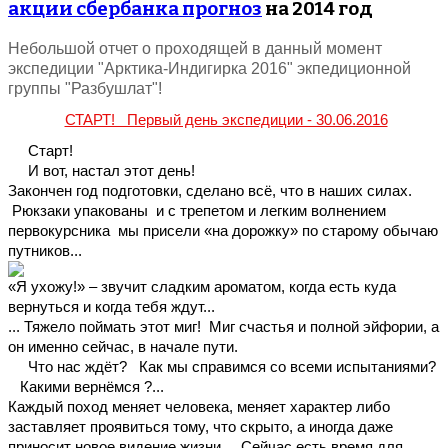
акции сбербанка прогноз
на 2014 год
Небольшой отчет о проходящей в данный момент
экспедиции "Арктика-Индигирка 2016" экпедиционной
группы "Разбушлат"!
СТАРТ!   Первый день экспедиции - 30.06.2016
Старт!
     И вот, настал этот день! 
Закончен год подготовки, сделано всё, что в наших силах. 
 Рюкзаки упакованы  и с трепетом и легким волнением 
первокурсника  мы присели «на дорожку» по старому обычаю 
путников...
«Я ухожу!» – звучит сладким ароматом, когда есть куда 
вернуться и когда тебя ждут...
... Тяжело поймать этот миг!  Миг счастья и полной эйфории, а 
он именно сейчас, в начале пути.
     Что нас ждёт?   Как мы справимся со всеми испытаниями? 
   Какими вернёмся ?...
Каждый поход меняет человека, меняет характер либо 
заставляет проявиться тому, что скрыто, а иногда даже 
приносит новое видение жизни...  Сейчас есть время для 