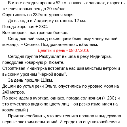
     В итоге сегодня прошли 52 км в тяжелых завалах, скорость 
течения горных рек до 20 км/час.
Опустились на 232м от уровня моря.
     До выхода в Индигирку осталось 12 км.
Погода хорошая + 23С.
Все здоровы, настроение боевое.
     Сегодняшний выход посвящаем бывшему члену нашей 
команды – Сергею. Поздравляем его с юбилеем.
Девятый день - 08.07.2016
     Сегодня группа Разбушлат вышла в реку Индигирка, 
преодолев коварную р. Кюанте.
Строптивая Индигирка встретила нас шквалистым ветром и 
высоким уровнем "чёрной воды".
     За день прошли 110км.
Дошли до устья реки Эльги, опустились по уровню моря на 
240 метров.
По реке идем в куртках, однако, погода солнечная (+ 23С) и 
это отчетливо видно по цвету лиц – он резко изменился на 
коричневый.)
     Приятно сообщить, что вся техника прошла и выдержала 
первые экстрим-испытания!  И средства спутниковой связи 