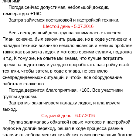
ливнями. 
     Погода сейчас допустимая, небольшой дождик, 
температура +16С.
     Завтра займемся постановкой и настройкой техники.
Шестой день - 5.07.2016
     Весь сегодняшний день группа занималась стапелем. 
План, конечно, был закончить раньше, но в ходе установки и 
наладки техники возникло немало нюансов и мелких проблем, 
таких как выгрузка лодок и моторов своими силами, подгонка 
и т.д. К тому же, на опыте мы знаем, что лучше потратить 
время на подготовку и усердно проработать настройку всей 
техники, чтобы затем, в ходе сплава, не возникло 
«непредвиденных» ситуаций, и чтобы все оборудование 
работало слаженно.
     Погода держится благоприятная, +18С. Все участники 
группы здоровы.
     Завтра мы заканчиваем наладку лодок, и планируем 
выход.
Седьмой день - 6.07.2016
     Группа занималась обкаткой новых моторов и настройкой 
лодок на долгий переход, решая в ходе процесса разные 
задачи: от добора мелких китайских самонарезающих болтов 