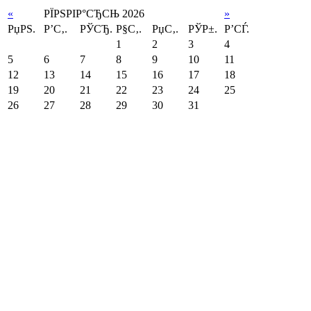
«
РЇРЅРІР°СЂСЊ 2026
»
РџРЅ.
Р’С‚.
РЎСЂ.
Р§С‚.
РџС‚.
РЎР±.
Р’СЃ.
1
2
3
4
5
6
7
8
9
10
11
12
13
14
15
16
17
18
19
20
21
22
23
24
25
26
27
28
29
30
31